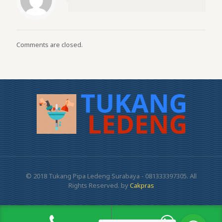
Comments are closed.
© 2018 Tukang Pipa Ledeng Surabaya - 081333397305. All
Rights Reserved. by
Cakpras